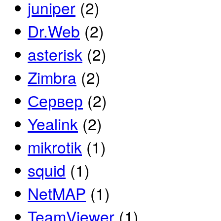
juniper
(2)
Dr.Web
(2)
asterisk
(2)
Zimbra
(2)
Сервер
(2)
Yealink
(2)
mikrotik
(1)
squid
(1)
NetMAP
(1)
TeamViewer
(1)