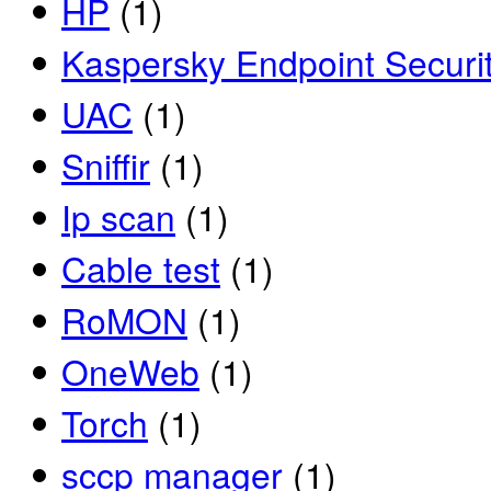
HP
(1)
Kaspersky Endpoint Securi
UAC
(1)
Sniffir
(1)
Ip scan
(1)
Cable test
(1)
RoMON
(1)
OneWeb
(1)
Torch
(1)
sccp manager
(1)