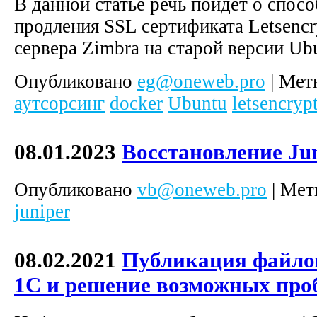
В данной статье речь пойдет о спосо
продления SSL сертификата Letsencr
сервера Zimbra на старой версии Ub
Опубликовано
eg@oneweb.pro
|
Мет
аутсорсинг
docker
Ubuntu
letsencryp
08.01.2023
Восстановление Ju
Опубликовано
vb@oneweb.pro
|
Мет
juniper
08.02.2021
Публикация файло
1С и решение возможных про