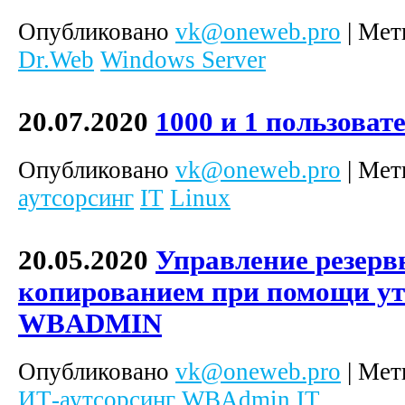
Опубликовано
vk@oneweb.pro
|
Мет
Dr.Web
Windows Server
20.07.2020
1000 и 1 пользоват
Опубликовано
vk@oneweb.pro
|
Мет
аутсорсинг
IT
Linux
20.05.2020
Управление резер
копированием при помощи у
WBADMIN
Опубликовано
vk@oneweb.pro
|
Мет
ИТ-аутсорсинг
WBAdmin
IT